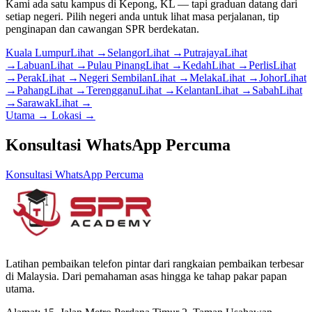
Kami ada satu kampus di Kepong, KL — tapi graduan datang dari
setiap negeri. Pilih negeri anda untuk lihat masa perjalanan, tip
penginapan dan cawangan SPR berdekatan.
Kuala Lumpur
Lihat →
Selangor
Lihat →
Putrajaya
Lihat
→
Labuan
Lihat →
Pulau Pinang
Lihat →
Kedah
Lihat →
Perlis
Lihat
→
Perak
Lihat →
Negeri Sembilan
Lihat →
Melaka
Lihat →
Johor
Lihat
→
Pahang
Lihat →
Terengganu
Lihat →
Kelantan
Lihat →
Sabah
Lihat
→
Sarawak
Lihat →
Utama
→
Lokasi
→
Konsultasi WhatsApp Percuma
Konsultasi WhatsApp Percuma
Latihan pembaikan telefon pintar dari rangkaian pembaikan terbesar
di Malaysia. Dari pemahaman asas hingga ke tahap pakar papan
utama.