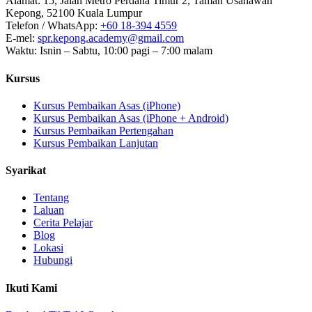
Alamat
:
15, Jalan Metro Perdana Timur 2, Taman Usahawan
Kepong, 52100 Kuala Lumpur
Telefon / WhatsApp
:
+60 18-394 4559
E-mel
:
spr.kepong.academy@gmail.com
Waktu
:
Isnin – Sabtu, 10:00 pagi – 7:00 malam
Kursus
Kursus Pembaikan Asas (iPhone)
Kursus Pembaikan Asas (iPhone + Android)
Kursus Pembaikan Pertengahan
Kursus Pembaikan Lanjutan
Syarikat
Tentang
Laluan
Cerita Pelajar
Blog
Lokasi
Hubungi
Ikuti Kami