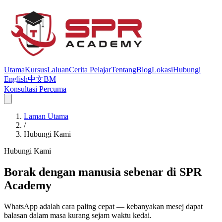
Utama
Kursus
Laluan
Cerita Pelajar
Tentang
Blog
Lokasi
Hubungi
English
中文
BM
Konsultasi Percuma
Laman Utama
/
Hubungi Kami
Hubungi Kami
Borak dengan manusia sebenar di SPR
Academy
WhatsApp adalah cara paling cepat — kebanyakan mesej dapat
balasan dalam masa kurang sejam waktu kedai.