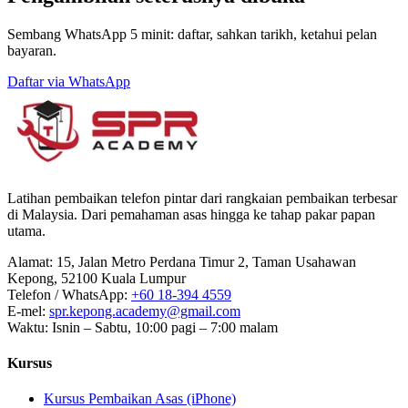
Sembang WhatsApp 5 minit: daftar, sahkan tarikh, ketahui pelan
bayaran.
Daftar via WhatsApp
Latihan pembaikan telefon pintar dari rangkaian pembaikan terbesar
di Malaysia. Dari pemahaman asas hingga ke tahap pakar papan
utama.
Alamat
:
15, Jalan Metro Perdana Timur 2, Taman Usahawan
Kepong, 52100 Kuala Lumpur
Telefon / WhatsApp
:
+60 18-394 4559
E-mel
:
spr.kepong.academy@gmail.com
Waktu
:
Isnin – Sabtu, 10:00 pagi – 7:00 malam
Kursus
Kursus Pembaikan Asas (iPhone)