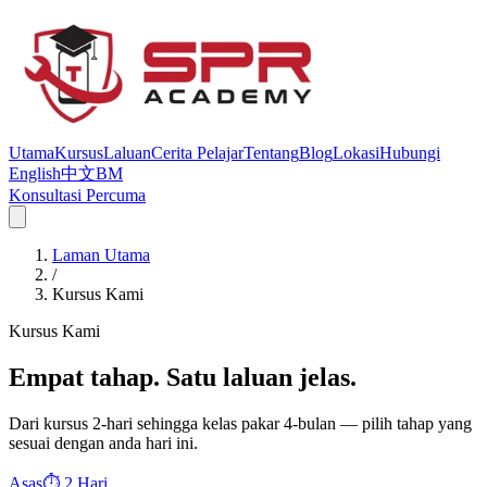
Utama
Kursus
Laluan
Cerita Pelajar
Tentang
Blog
Lokasi
Hubungi
English
中文
BM
Konsultasi Percuma
Laman Utama
/
Kursus Kami
Kursus Kami
Empat tahap. Satu laluan jelas.
Dari kursus 2-hari sehingga kelas pakar 4-bulan — pilih tahap yang
sesuai dengan anda hari ini.
Asas
⏱
2 Hari