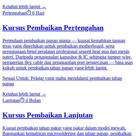
Ketahui lebih lanjut
→
Pertengahan
⏱
6 Hari
Kursus Pembaikan Pertengahan
Permulaan pembaikan papan utama — kuasai kemahiran tangan
teras yang diperlukan untuk pembaikan motherboard, serta
penggunaan betul peralatan profesional seperti heat gun dan mesin
pateri. Daripada penanggalan kapasitor & IC sehingga jumper wire,
pematerian flex cable dan penggantian port pengecasan — bina asas
kukuh untuk pembaikan tahap papan yang lebih lanjut.
Sesuai Untuk
:
Pelajar yang mahu mendalami pembaikan tahap
papan
Ketahui lebih lanjut
→
Lanjutan
⏱
4 Bulan
Kursus Pembaikan Lanjutan
Kuasai pembaikan tahap pakar yang pakar dalam model mewah.
Bangunkan kemahiran microsoldering dan tahap papan, pembaikan