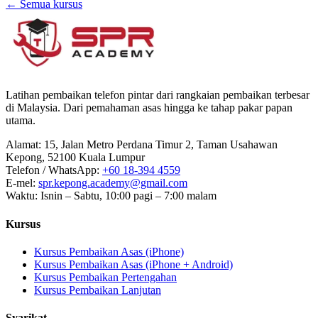
← Semua kursus
Latihan pembaikan telefon pintar dari rangkaian pembaikan terbesar
di Malaysia. Dari pemahaman asas hingga ke tahap pakar papan
utama.
Alamat
:
15, Jalan Metro Perdana Timur 2, Taman Usahawan
Kepong, 52100 Kuala Lumpur
Telefon / WhatsApp
:
+60 18-394 4559
E-mel
:
spr.kepong.academy@gmail.com
Waktu
:
Isnin – Sabtu, 10:00 pagi – 7:00 malam
Kursus
Kursus Pembaikan Asas (iPhone)
Kursus Pembaikan Asas (iPhone + Android)
Kursus Pembaikan Pertengahan
Kursus Pembaikan Lanjutan
Syarikat