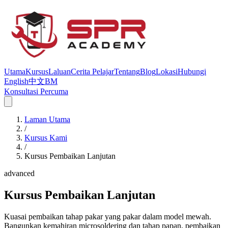
Utama
Kursus
Laluan
Cerita Pelajar
Tentang
Blog
Lokasi
Hubungi
English
中文
BM
Konsultasi Percuma
Laman Utama
/
Kursus Kami
/
Kursus Pembaikan Lanjutan
advanced
Kursus Pembaikan Lanjutan
Kuasai pembaikan tahap pakar yang pakar dalam model mewah.
Bangunkan kemahiran microsoldering dan tahap papan, pembaikan