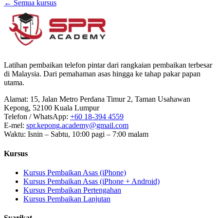
← Semua kursus
Latihan pembaikan telefon pintar dari rangkaian pembaikan terbesar
di Malaysia. Dari pemahaman asas hingga ke tahap pakar papan
utama.
Alamat
:
15, Jalan Metro Perdana Timur 2, Taman Usahawan
Kepong, 52100 Kuala Lumpur
Telefon / WhatsApp
:
+60 18-394 4559
E-mel
:
spr.kepong.academy@gmail.com
Waktu
:
Isnin – Sabtu, 10:00 pagi – 7:00 malam
Kursus
Kursus Pembaikan Asas (iPhone)
Kursus Pembaikan Asas (iPhone + Android)
Kursus Pembaikan Pertengahan
Kursus Pembaikan Lanjutan
Syarikat