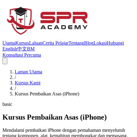
Utama
Kursus
Laluan
Cerita Pelajar
Tentang
Blog
Lokasi
Hubungi
English
中文
BM
Konsultasi Percuma
Laman Utama
/
Kursus Kami
/
Kursus Pembaikan Asas (iPhone)
basic
Kursus Pembaikan Asas (iPhone)
Mendalami pembaikan iPhone dengan pemahaman menyeluruh
tentang komponen, alat, kemahiran membongkar dan memasang,