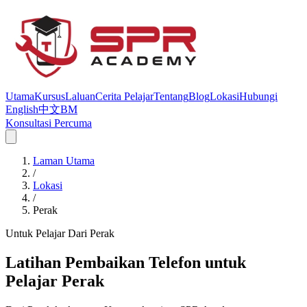
Utama
Kursus
Laluan
Cerita Pelajar
Tentang
Blog
Lokasi
Hubungi
English
中文
BM
Konsultasi Percuma
Laman Utama
/
Lokasi
/
Perak
Untuk Pelajar Dari Perak
Latihan Pembaikan Telefon untuk
Pelajar Perak