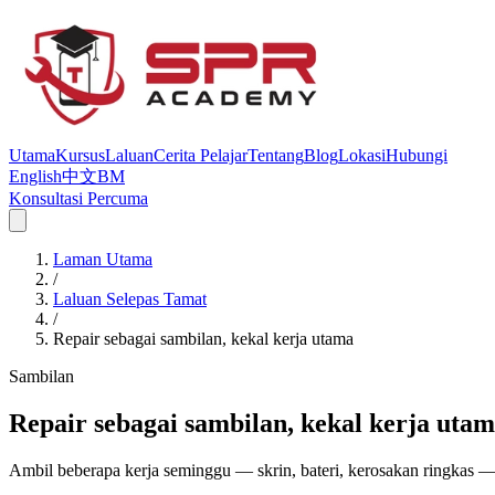
Utama
Kursus
Laluan
Cerita Pelajar
Tentang
Blog
Lokasi
Hubungi
English
中文
BM
Konsultasi Percuma
Laman Utama
/
Laluan Selepas Tamat
/
Repair sebagai sambilan, kekal kerja utama
Sambilan
Repair sebagai sambilan, kekal kerja uta
Ambil beberapa kerja seminggu — skrin, bateri, kerosakan ringkas 