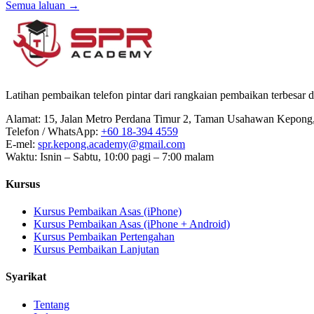
Semua laluan →
Latihan pembaikan telefon pintar dari rangkaian pembaikan terbesar
Alamat
:
15, Jalan Metro Perdana Timur 2, Taman Usahawan Kepon
Telefon / WhatsApp
:
+60 18-394 4559
E-mel
:
spr.kepong.academy@gmail.com
Waktu
:
Isnin – Sabtu, 10:00 pagi – 7:00 malam
Kursus
Kursus Pembaikan Asas (iPhone)
Kursus Pembaikan Asas (iPhone + Android)
Kursus Pembaikan Pertengahan
Kursus Pembaikan Lanjutan
Syarikat
Tentang