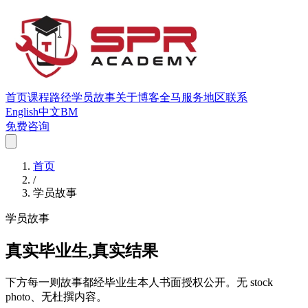
首页
课程
路径
学员故事
关于
博客
全马服务地区
联系
English
中文
BM
免费咨询
首页
/
学员故事
学员故事
真实毕业生,真实结果
下方每一则故事都经毕业生本人书面授权公开。无 stock
photo、无杜撰内容。