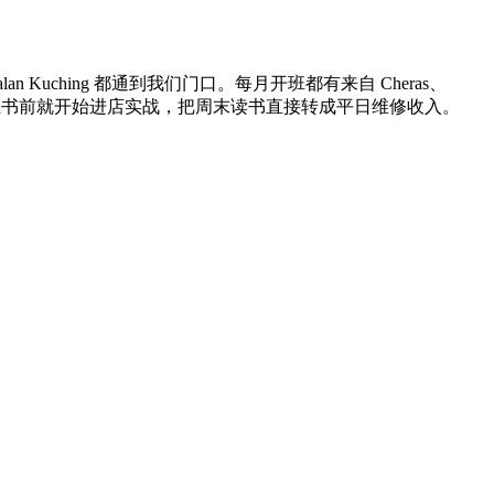
着 Jalan Kuching 都通到我们门口。每月开班都有来自 Cheras、
坡毕业生经常在拿证书前就开始进店实战，把周末读书直接转成平日维修收入。